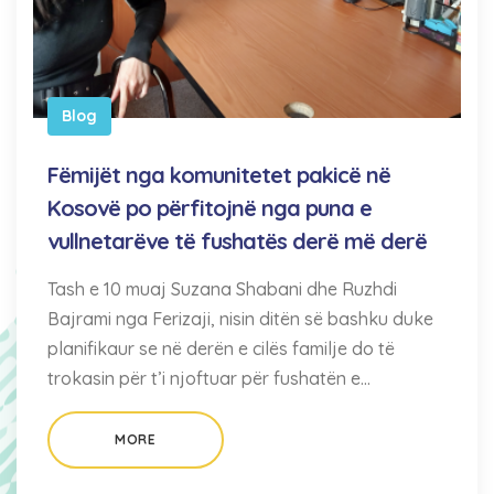
Blog
Fëmijët nga komunitetet pakicë në
Kosovë po përfitojnë nga puna e
vullnetarëve të fushatës derë më derë
Tash e 10 muaj Suzana Shabani dhe Ruzhdi
Bajrami nga Ferizaji, nisin ditën së bashku duke
planifikaur se në derën e cilës familje do të
trokasin për t’i njoftuar për fushatën e…
MORE