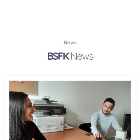
News
BSFK
News