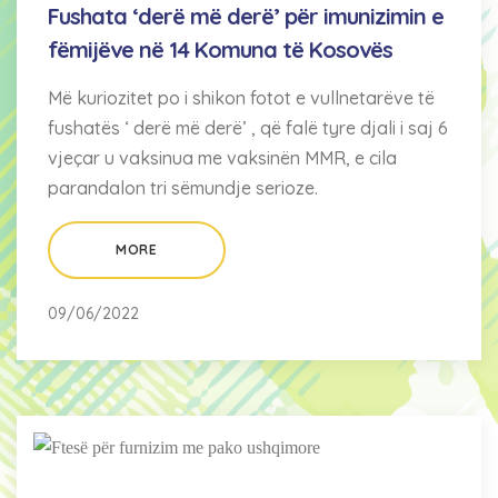
Fushata ‘derë më derë’ për imunizimin e
fëmijëve në 14 Komuna të Kosovës
Më kuriozitet po i shikon fotot e vullnetarëve të
fushatës ‘ derë më derë’ , që falë tyre djali i saj 6
vjeçar u vaksinua me vaksinën MMR, e cila
parandalon tri sëmundje serioze.
MORE
09/06/2022