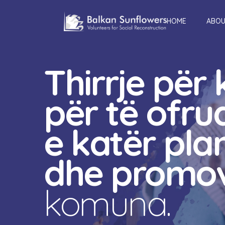
HOME
ABOU
Thirrje për
për të ofr
e katër pla
dhe promov
komuna.