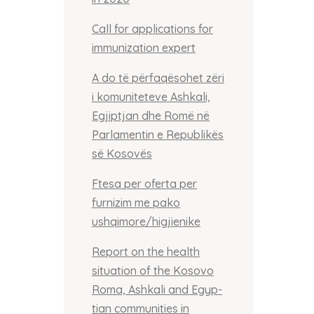
Call for applications for
immunization expert
A do të përfaqësohet zëri
i komuniteteve Ashkali,
Egjiptjan dhe Romë në
Parlamentin e Republikës
së Kosovës
Ftesa per oferta per
furnizim me pako
ushqimore/higjienike
Report on the health
situation of the Kosovo
Roma, Ashkali and Egyp-
tian communities in