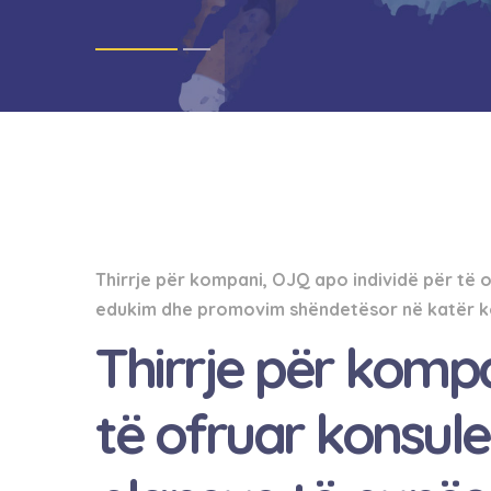
Thirrje për kompani, OJQ apo individë për te
edukim dhe promovim shëndetësor në katër 
Thirrje për kompa
të ofruar konsule