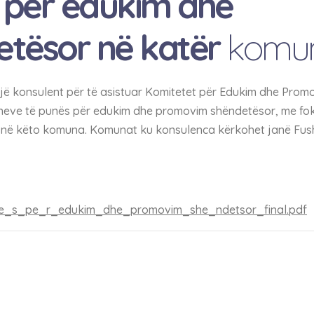
 për edukim dhe
tësor në katër
komun
ë konsulent për të asistuar Komitetet për Edukim dhe Prom
aneve të punës për edukim dhe promovim shëndetësor, me fok
ullt në këto komuna. Komunat ku konsulenca kërkohet janë Fu
ne_s_pe_r_edukim_dhe_promovim_she_ndetsor_final.pdf