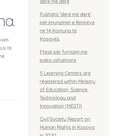
derë më derë
a.
Fushata ‘derë më derë’
për imunizimin e fëmijëve
në 14 Komuna të
Kosovës
ovim
us të
Ftesë për furnizim me
shë
pako ushqimore
5 Learning Centers are
registered within Ministry
of Education, Science,
Technology and
Innovation (MESTI)
Civil Society Report on
Human Rights in Kosovo
in 2020