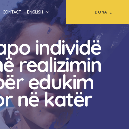
DONATE
CONTACT
ENGLISH
po individë
në realizimin
 për edukim
r në katër