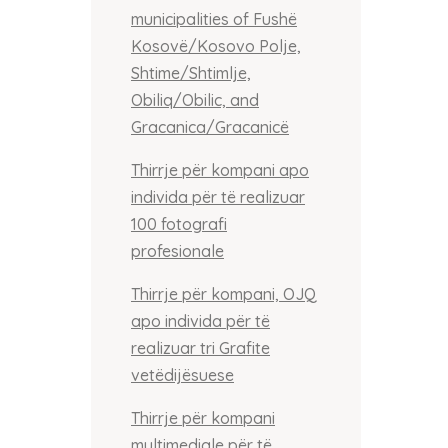
municipalities of Fushë
Kosovë/Kosovo Polje,
Shtime/Shtimlje,
Obiliq/Obilic, and
Gracanica/Gracanicë
Thirrje për kompani apo
individa për të realizuar
100 fotografi
profesionale
Thirrje për kompani, OJQ
apo individa për të
realizuar tri Grafite
vetëdijësuese
Thirrje për kompani
multimediale për të