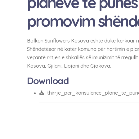
planeve të punës
promovim shënde
Balkan Sunflowers Kosova është duke kërkuar nj
Shëndetësor në katër komuna për hartimin e pl
veçantë rritjen e shkallës së imunizimit të rreg
Kosova, Gjilani, Lipjani dhe Gjakova.
Download
thirrje_per_konsulence_plane_te_pu