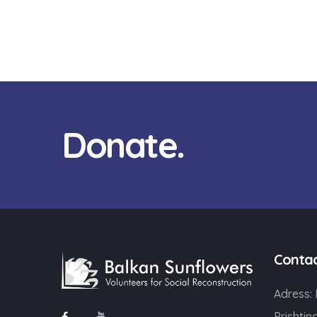
Donate.
Conta
Adress:
Prishtin