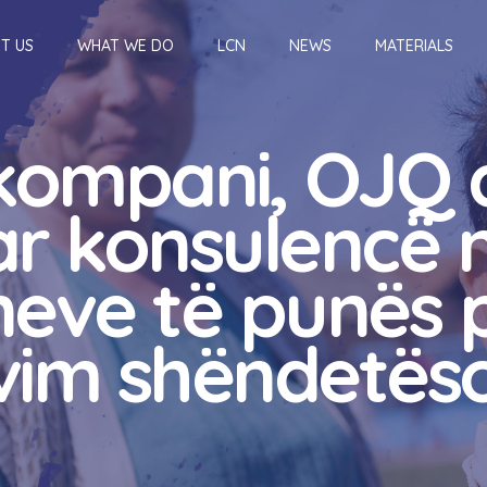
T US
WHAT WE DO
LCN
NEWS
MATERIALS
 kompani, OJQ a
uar konsulencë 
neve të punës
im shëndetëso