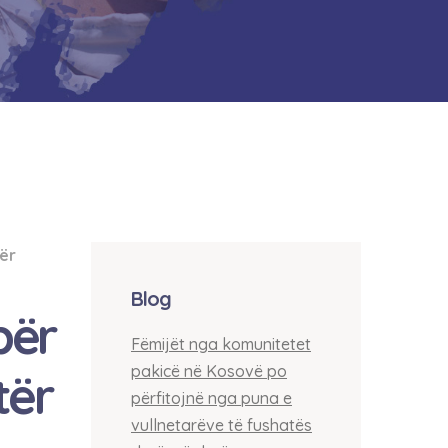
për
Blog
ër
Fëmijët nga komunitetet
pakicë në Kosovë po
tër
përfitojnë nga puna e
vullnetarëve të fushatës