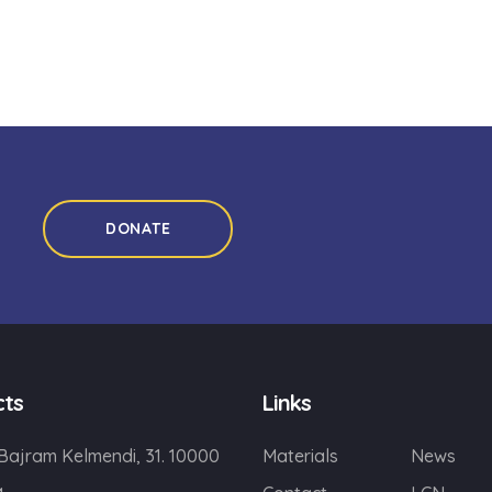
DONATE
cts
Links
 Bajram Kelmendi, 31. 10000
Materials
News
a