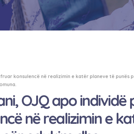
̈ ofruar konsulencë në realizimin e katër planeve të punës 
komuna.
ni, OJQ apo individë p
ncë në realizimin e ka